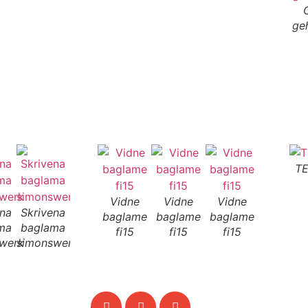
ge
TE
Vidne
Vidne
Vidne
ena
Skrivena
Skrivena
Skrivena
baglame
baglame
baglame
ma
baglama
baglama
baglama
fi15
fi15
fi15
werk
simonswerk
simonswerk
simonswerk