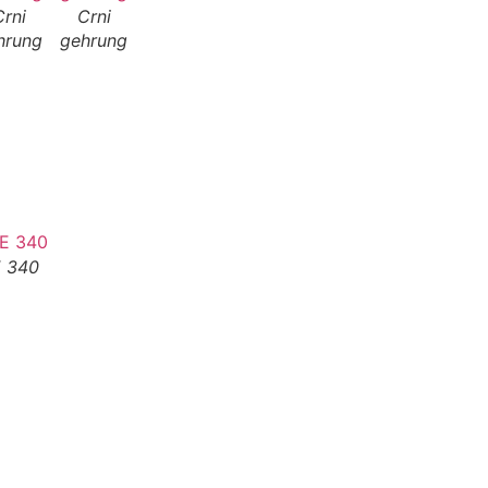
Crni
Crni
hrung
gehrung
 340