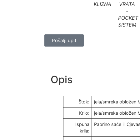
KLIZNA
VRATA
-
POCKET
SISTEM
Pošalji upit
Opis
Štok:
jela/smreka oblože
Krilo:
jela/smreka oblože
Ispuna
Paprino saće ili Cjevas
krila: