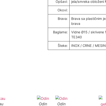
Opšavi:
jela/smreka obložen
Okovi:
Brava:
Brava sa plastičnim 
brava
Baglame:
Vidne Ø15 / skrivene 
TE340
Šteke:
INOX / CRNE / MESI
au
Odin
Odin