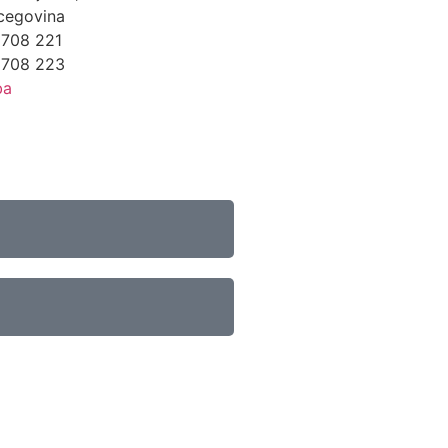
cegovina
 708 221
 708 223
ba