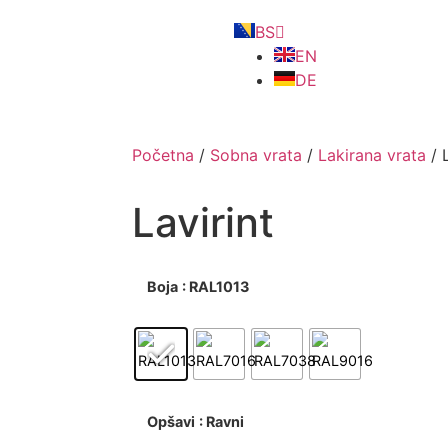
BS
EN
DE
Početna
/
Sobna vrata
/
Lakirana vrata
/ L
Lavirint
Boja
: RAL1013
Opšavi
: Ravni