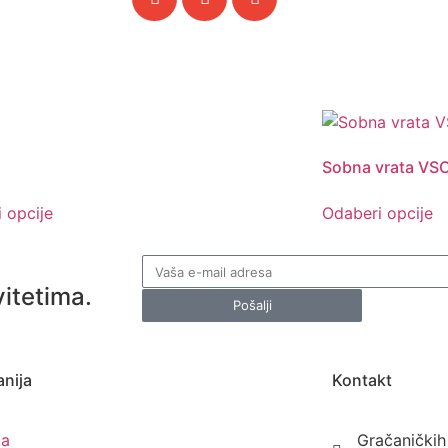
Sobna vrata VS
 opcije
Odaberi opcije
vitetima.
Pošalji
nija
Kontakt
ma
Gračaničkih