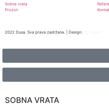
Sobna vrata
Refer
Prozori
Konta
2022 Dusa. Sva prava zadržana. | Design:
ED-vision
SOBNA VRATA