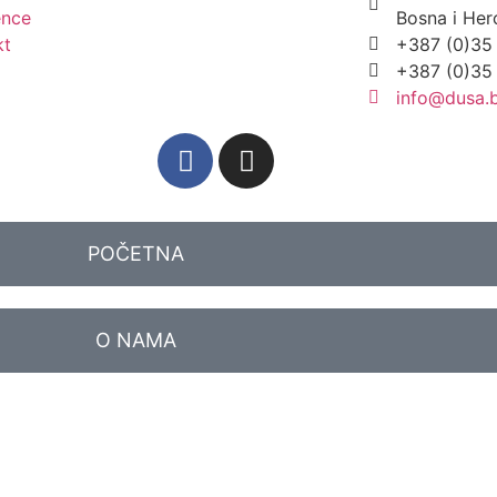
ence
Bosna i Her
kt
+387 (0)35
+387 (0)35
info@dusa.
POČETNA
O NAMA