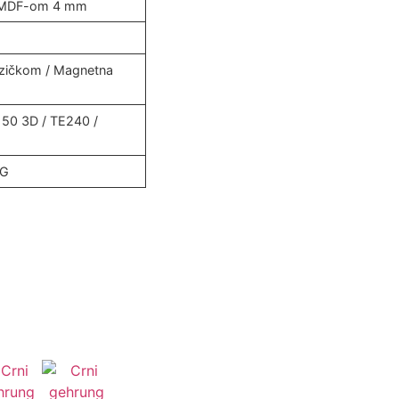
i MDF-om 4 mm
jezičkom / Magnetna
150 3D / TE240 /
NG