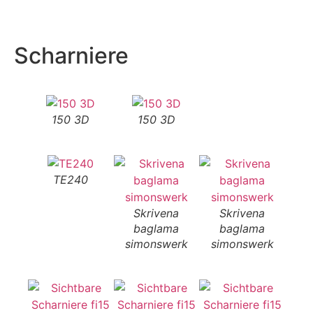
Scharniere
150 3D
150 3D
TE240
Skrivena
Skrivena
S
baglama
baglama
b
simonswerk
simonswerk
si