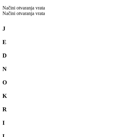
Načini otvaranja vrata
Načini otvaranja vrata
J
E
D
N
O
K
R
I
L