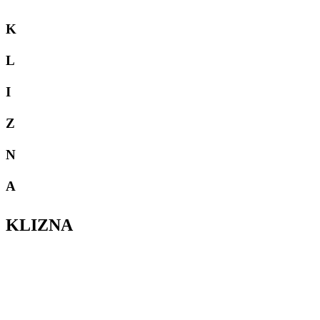
K
L
I
Z
N
A
KLIZNA