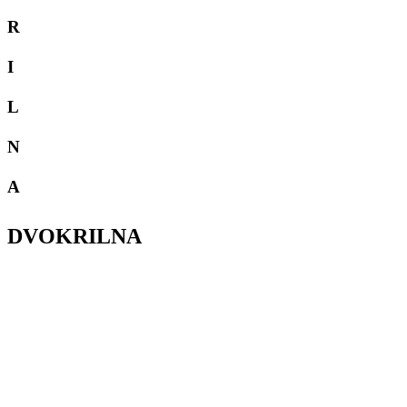
R
I
L
N
A
DVOKRILNA