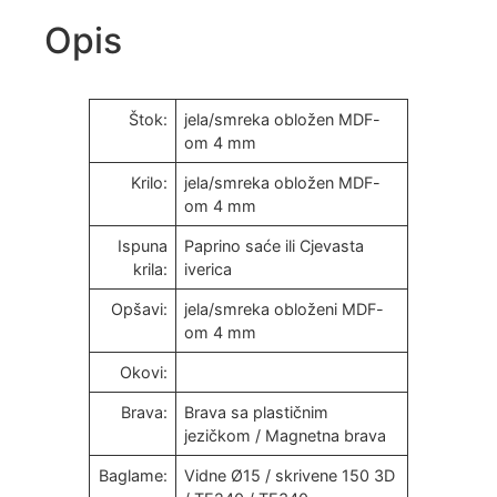
Opis
Štok:
jela/smreka obložen MDF-
om 4 mm
Krilo:
jela/smreka obložen MDF-
om 4 mm
Ispuna
Paprino saće ili Cjevasta
krila:
iverica
Opšavi:
jela/smreka obloženi MDF-
om 4 mm
Okovi:
Brava:
Brava sa plastičnim
jezičkom / Magnetna brava
Baglame:
Vidne Ø15 / skrivene 150 3D