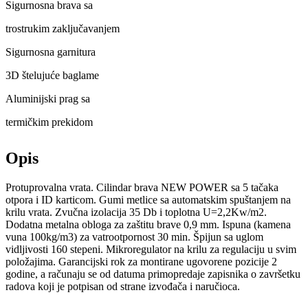
Sigurnosna brava sa
trostrukim zaključavanjem
Sigurnosna garnitura
3D štelujuće baglame
Aluminijski prag sa
termičkim prekidom
Opis
Protuprovalna vrata. Cilindar brava NEW POWER sa 5 tačaka
otpora i ID karticom. Gumi metlice sa automatskim spuštanjem na
krilu vrata. Zvučna izolacija 35 Db i toplotna U=2,2Kw/m2.
Dodatna metalna obloga za zaštitu brave 0,9 mm. Ispuna (kamena
vuna 100kg/m3) za vatrootpornost 30 min. Špijun sa uglom
vidljivosti 160 stepeni. Mikroregulator na krilu za regulaciju u svim
položajima. Garancijski rok za montirane ugovorene pozicije 2
godine, a računaju se od datuma primopredaje zapisnika o završetku
radova koji je potpisan od strane izvođača i naručioca.