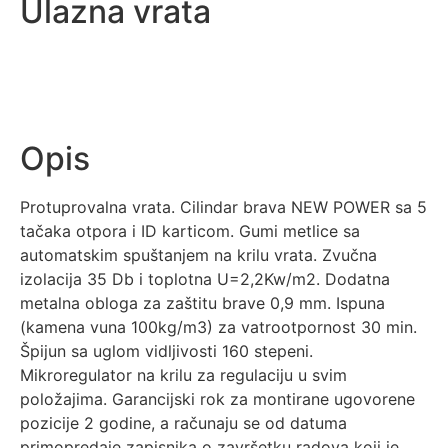
Ulazna vrata
Opis
Protuprovalna vrata. Cilindar brava NEW POWER sa 5
tačaka otpora i ID karticom. Gumi metlice sa
automatskim spuštanjem na krilu vrata. Zvučna
izolacija 35 Db i toplotna U=2,2Kw/m2. Dodatna
metalna obloga za zaštitu brave 0,9 mm. Ispuna
(kamena vuna 100kg/m3) za vatrootpornost 30 min.
Špijun sa uglom vidljivosti 160 stepeni.
Mikroregulator na krilu za regulaciju u svim
položajima. Garancijski rok za montirane ugovorene
pozicije 2 godine, a računaju se od datuma
primopredaje zapisnika o završetku radova koji je