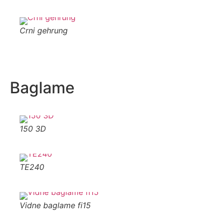
Crni gehrung
Crni
Baglame
150 3D
150 
TE240
Skri
Vidne baglame fi15
Vidn