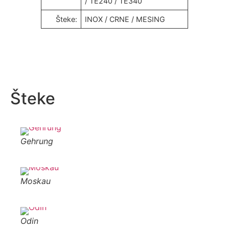
/ TE240 / TE340
Šteke:
INOX / CRNE / MESING
Šteke
Gehrung
Gehr
Moskau
Mosk
Odin
Odin