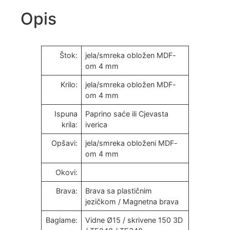
Opis
Štok:
jela/smreka obložen MDF-
om 4 mm
Krilo:
jela/smreka obložen MDF-
om 4 mm
Ispuna
Paprino saće ili Cjevasta
krila:
iverica
Opšavi:
jela/smreka obloženi MDF-
om 4 mm
Okovi:
Brava:
Brava sa plastičnim
jezičkom / Magnetna brava
Baglame:
Vidne Ø15 / skrivene 150 3D