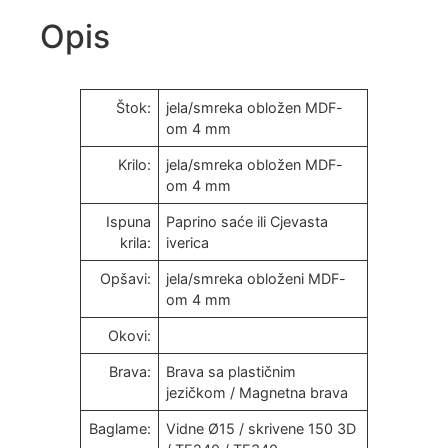
Opis
Štok:
jela/smreka obložen MDF-
om 4 mm
Krilo:
jela/smreka obložen MDF-
om 4 mm
Ispuna
Paprino saće ili Cjevasta
krila:
iverica
Opšavi:
jela/smreka obloženi MDF-
om 4 mm
Okovi:
Brava:
Brava sa plastičnim
jezičkom / Magnetna brava
Baglame:
Vidne Ø15 / skrivene 150 3D