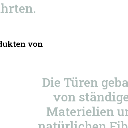
hrten.
odukten von
Die Türen geb
von ständig
Materielien u
natürlichen Fi