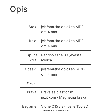
Opis
Štok:
jela/smreka obložen MDF-
om 4 mm
Krilo:
jela/smreka obložen MDF-
om 4 mm
Ispuna
Paprino saće ili Cjevasta
krila:
iverica
Opšavi:
jela/smreka obloženi MDF-
om 4 mm
Okovi:
Brava:
Brava sa plastičnim
jezičkom / Magnetna brava
Baglame:
Vidne Ø15 / skrivene 150 3D